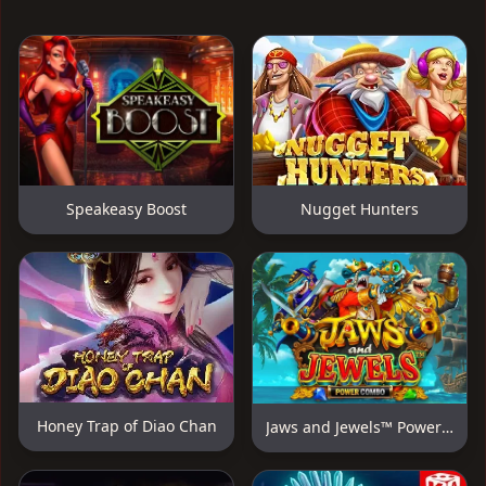
Nugget Hunters
Speakeasy Boost
Honey Trap of Diao Chan
Jaws and Jewels™ Power Combo