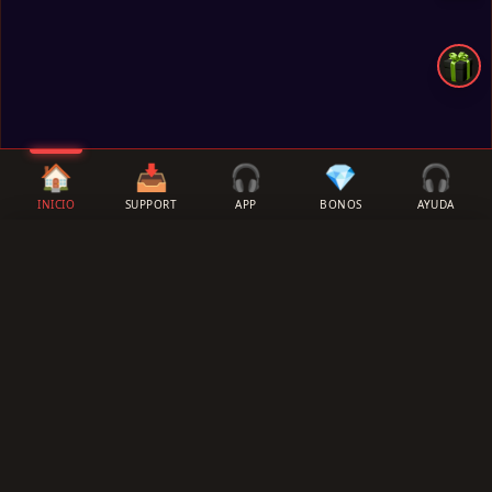
🏠
📥
🎧
💎
🎧
INICIO
SUPPORT
APP
BONOS
AYUDA
✕
Select Language
🇨🇱
✓
Chile
Especificaciones del Juego
PROVEEDOR
RTP
Sci-Fi Slots
96.5
%