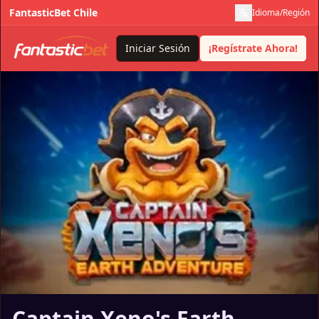
FantasticBet Chile
Idioma/Región
Iniciar Sesión
¡Regístrate Ahora!
Captain Xeno's Earth
▶