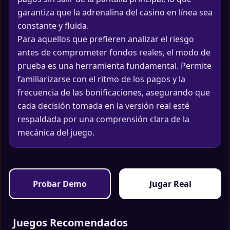
garantiza que la adrenalina del casino en línea sea
constante y fluida.
Para aquellos que prefieren analizar el riesgo
antes de comprometer fondos reales, el modo de
prueba es una herramienta fundamental. Permite
familiarizarse con el ritmo de los pagos y la
frecuencia de las bonificaciones, asegurando que
cada decisión tomada en la versión real esté
respaldada por una comprensión clara de la
mecánica del juego.
Probar Demo
Jugar Real
Juegos Recomendados