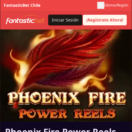
FantasticBet Chile
Idioma/Región
Iniciar Sesión
¡Regístrate Ahora!
Phoenix Fire Power Reels
▶