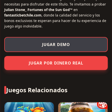
necesitas para disfrutar de este título. Te invitamos a probar
Julian Stone_ Fortunes of the Sun God™
en
fantasticbetchile.com
, donde la calidad del servicio y los
bonos exclusivos te esperan para hacer de tu experiencia de
juego algo inolvidable.
JUGAR DEMO
JUGAR POR DINERO REAL
Juegos Relacionados