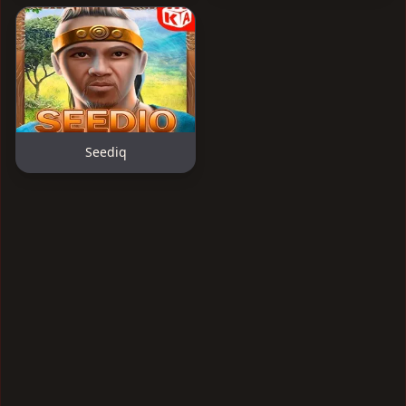
Seediq