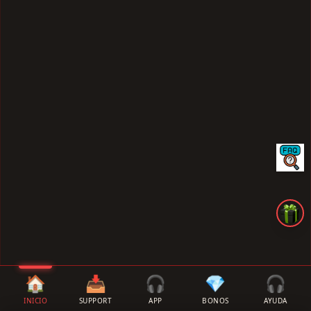
🏠
📥
🎧
💎
🎧
INICIO
SUPPORT
APP
BONOS
AYUDA