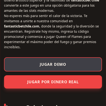
diseño artístico superior y la fiabilidad de
fantasticbet chile
convierte a este juego en una opción obligatoria para los
amantes de las slots modernas.
No esperes más para sentir el calor de la victoria. Te
invitamos a unirte a nuestra comunidad en
fantasticbetchile.com
, donde la seguridad y la diversión se
encuentran. Registrate hoy mismo, ingresa tu código
promocional y comienza a jugar Queen of Flames para
experimentar el máximo poder del fuego y ganar premios
increíbles.
JUGAR DEMO
JUGAR POR DINERO REAL